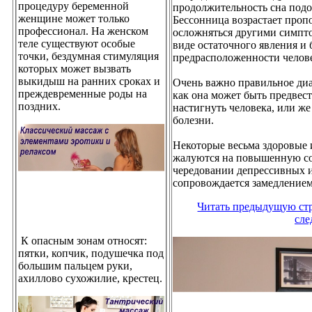
процедуру беременной
продолжительность сна подо
женщине может только
Бессонница возрастает про
профессионал. На женском
осложняться другими симпто
теле существуют особые
виде остаточного явления и
точки, бездумная стимуляция
предрасположенности челове
которых может вызвать
выкидыш на ранних сроках и
Очень важно правильное диа
преждевременные роды на
как она может быть предвест
поздних.
настигнуть человека, или ж
болезни.
Некоторые весьма здоровые 
жалуются на повышенную сон
чередовании депрессивных 
сопровождается замедлением
Читать предыдущую ст
сле
К опасным зонам относят:
пятки, копчик, подушечка под
большим пальцем руки,
ахиллово сухожилие, крестец.