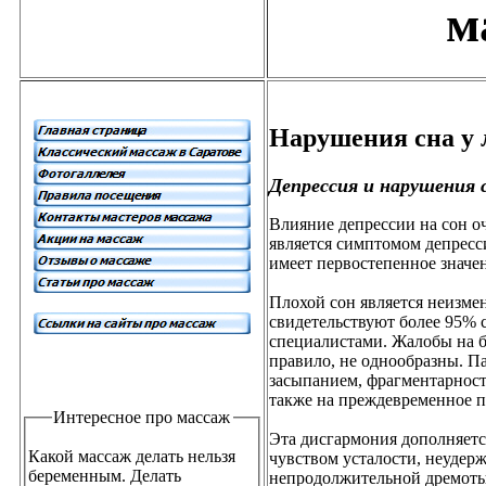
м
Нарушения сна у 
Депрессия и нарушения 
Влияние депрессии на сон оч
является симптомом депресси
имеет первостепенное значен
Плохой сон является неизме
свидетельствуют более 95% 
специалистами. Жалобы на б
правило, не однообразны. П
засыпанием, фрагментарност
также на преждевременное п
Интересное про массаж
Эта дисгармония дополняетс
Какой массаж делать нельзя
чувством усталости, неудер
беременным. Делать
непродолжительной дремоты