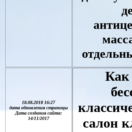
д
антиц
масс
отдельны
Как
бес
18.08.2018 16:27
классич
дата обновления страницы
Дата создания сайта:
салон к
1
4
/1
1
/201
7