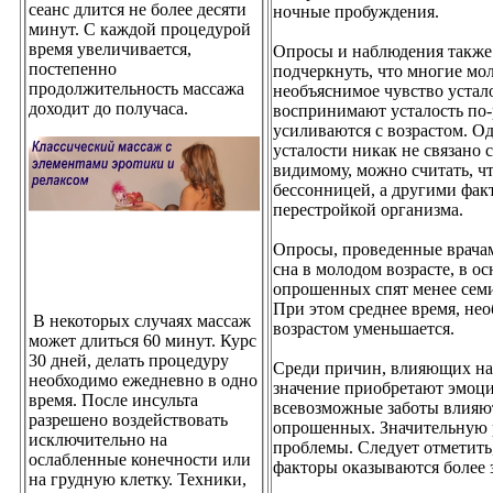
сеанс длится не более десяти
ночные пробуждения.
минут. С каждой процедурой
время увеличивается,
Опросы и наблюдения также 
постепенно
подчеркнуть, что многие м
продолжительность массажа
необъяснимое чувство уста
доходит до получаса.
воспринимают усталость по-
усиливаются с возрастом. Од
усталости никак не связано 
видимому, можно считать, чт
бессонницей, а другими факт
перестройкой организма.
Опросы, проведенные врачами
сна в молодом возрасте, в о
опрошенных спят менее семи 
При этом среднее время, нео
В некоторых случаях массаж
возрастом уменьшается.
может длиться 60 минут. Курс
30 дней, делать процедуру
Среди причин, влияющих на 
необходимо ежедневно в одно
значение приобретают эмоц
время. После инсульта
всевозможные заботы влияют
разрешено воздействовать
опрошенных. Значительную 
исключительно на
проблемы. Следует отметить
ослабленные конечности или
факторы оказываются более 
на грудную клетку. Техники,