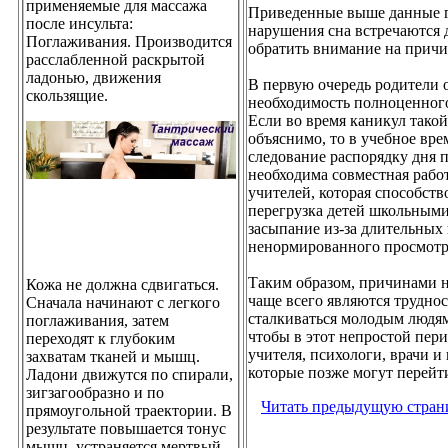
применяемые для массажа
Приведенные выше данные го
после инсульта:
нарушения сна встречаются 
Поглаживания. Производится
обратить внимание на прич
расслабленной раскрытой
ладонью, движения
В первую очередь родители 
скользящие.
необходимость полноценного
Если во время каникул такой
объяснимо, то в учебное вр
следование распорядку дня п
необходима совместная рабо
учителей, которая способст
перегрузка детей школьными
засыпание из-за длительных 
ненормированного просмотра
Таким образом, причинами н
Кожа не должна сдвигаться.
чаще всего являются труднос
Сначала начинают с легкого
сталкиваться молодым людям
поглаживания, затем
чтобы в этот непростой пер
переходят к глубоким
учителя, психологи, врачи и
захватам тканей и мышц.
которые позже могут перейт
Ладони движутся по спирали,
зигзагообразно и по
Читать предыдущую стран
прямоугольной траектории. В
результате повышается тонус
мышц, устраняется мертвый