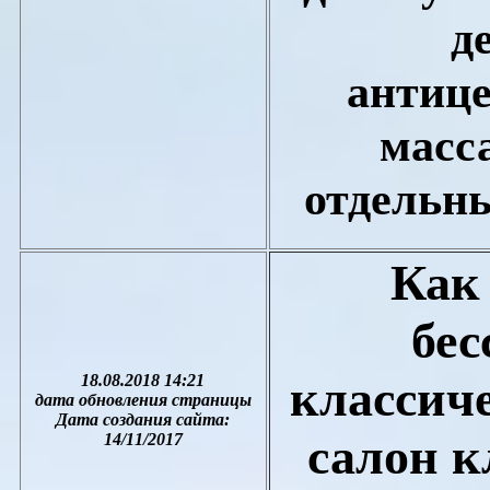
д
антиц
масс
отдельны
Как
бес
18.08.2018 14:21
классич
дата обновления страницы
Дата создания сайта:
салон к
1
4
/1
1
/201
7