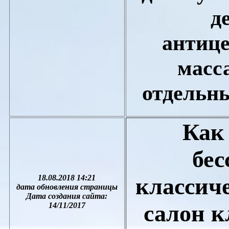
д
антиц
масс
отдельны
Как
бес
18.08.2018 14:21
классич
дата обновления страницы
Дата создания сайта:
салон к
1
4
/1
1
/201
7