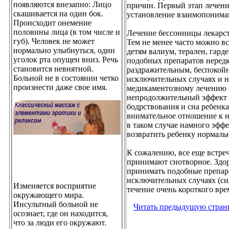
появляются внезапно: Лицо
причин. Первый этап лечения
скашивается на один бок.
установление взаимопонима
Происходит онемение
половины лица (в том числе и
Лечение бессонницы лекарст
губ). Человек не может
Тем не менее часто можно вс
нормально улыбнуться, один
детям валиум, терален, гард
уголок рта опущен вниз. Речь
подобных препаратов нередк
становится невнятной.
раздражительным, беспокойны
Больной не в состоянии четко
исключительных случаях и н
произнести даже свое имя.
медикаментозному лечению б
непродолжительный эффект 
бодрствования
и сна ребенка
внимательное отношение к н
в таком случае намного эффе
возвратить ребенку нормаль
К сожалению, все еще встреч
принимают снотворное. Здор
принимать подобные препара
исключительных случаях (си
Изменяется восприятие
течение очень короткого вре
окружающего мира.
Инсультный больной не
Читать предыдущую стран
осознает, где он находится,
что за люди его окружают.